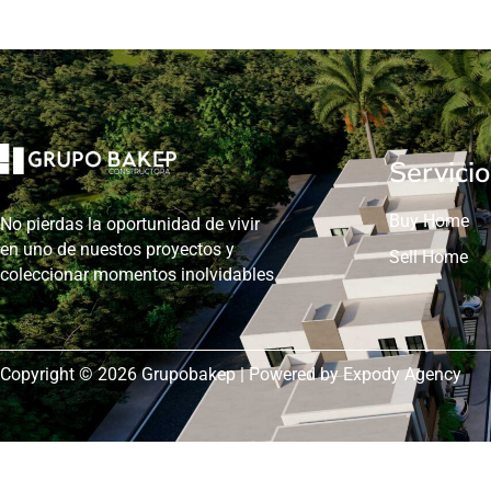
Servicio
Buy Home
No pierdas la oportunidad de vivir
en uno de nuestos proyectos y
Sell Home
coleccionar momentos inolvidables
Copyright © 2026 Grupobakep | Powered by Expody Agency