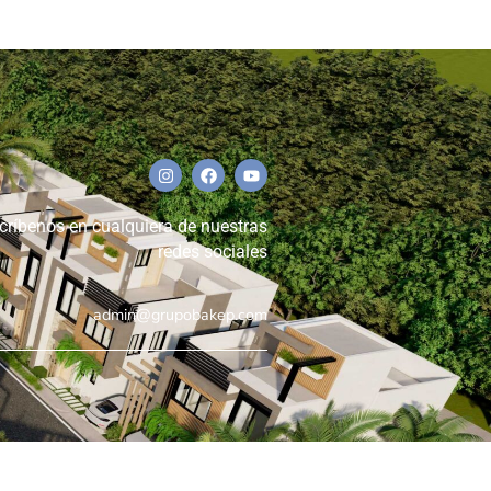
críbenos en cualquiera de nuestras
redes sociales
admin@grupobakep.com