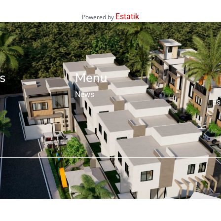
Estatik
Powered by
s
Menu
News
Es