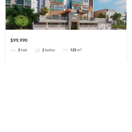
$99,990
3
hab
2
baños
125
m²
Powered by
Estatik
No pierdas la oportunidad de vivir en uno de nuestos proyectos y
coleccionar momentos inolvidables