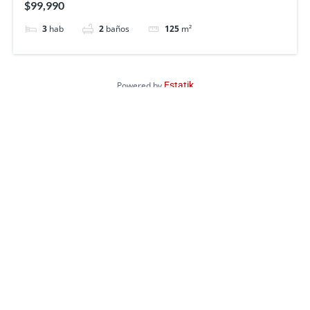
$99,990
3
hab
2
baños
125
m²
Powered by
Estatik
No pierdas la oportunidad de vivir en uno de nuestos proyectos y
coleccionar momentos inolvidables
Servicios
Buy Home
Sell Home