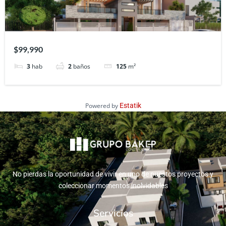
$99,990
3
hab
2
baños
125
m²
Powered by
Estatik
No pierdas la oportunidad de vivir en uno de nuestos proyectos y
coleccionar momentos inolvidables
Servicios