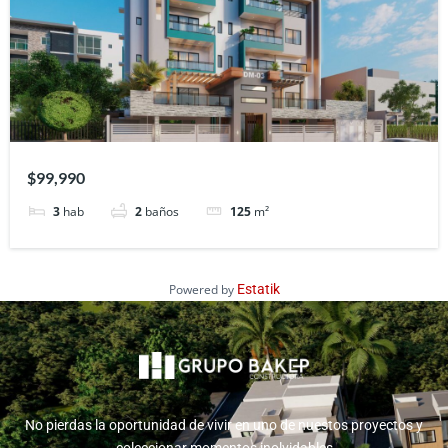
$99,990
3
hab
2
baños
125
m²
Powered by
Estatik
No pierdas la oportunidad de vivir en uno de nuestos proyectos y