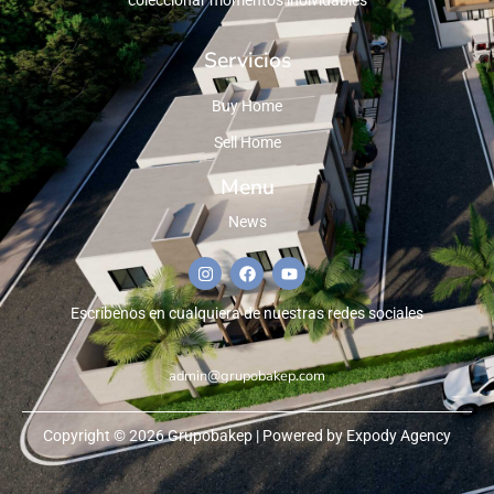
coleccionar momentos inolvidables
Servicios
Buy Home
Sell Home
Menu
News
Escríbenos en cualquiera de nuestras redes sociales
admin@grupobakep.com
Copyright © 2026 Grupobakep | Powered by Expody Agency